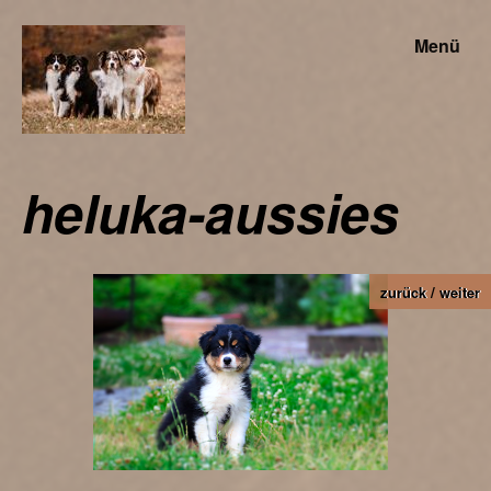
Menü
heluka-aussies
zurück
weiter