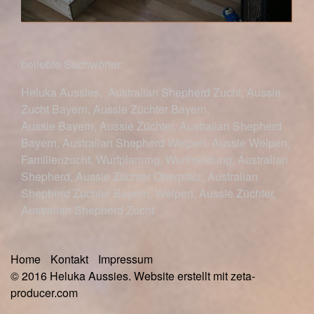
beliebte Suchwörter:
Heluka Aussies
,
Australian Shepherd Zucht
,
Aussie
Zucht Bayern
, Aussie Züchter Bayern,
Aussie Bayern
,
Aussie Züchter
,
Australian Shepherd
Bayern
,
Australian Shepherd Welpen
,
Aussie Welpen
,
Familienzucht
,
Wurfplanung
,
Wurfmeldung
, Australian
Shepherd, Aussie Züchter Oberpfalz, Australian
Shepherd Züchter Bayern, Welpen, Aussie Züchter,
Australian Shepherd Zucht
Home
Kontakt
Impressum
© 2016 Heluka Aussies.
Website erstellt mit zeta-
producer.com